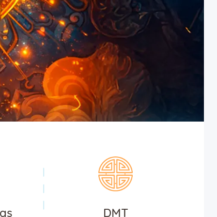
ias
DMT