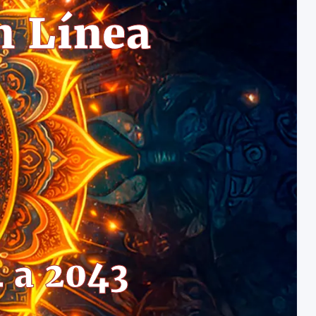
n Línea
 a 2043