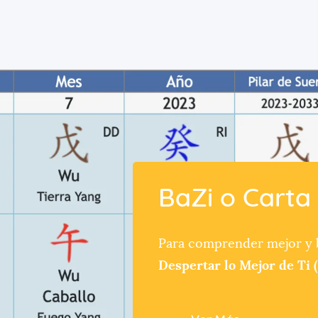
BaZi o Carta
Para comprender mejor y b
Despertar lo Mejor de Ti