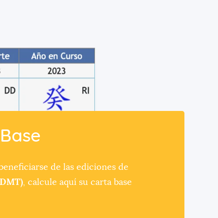
 Base
eneficiarse de las ediciones de
 (DMT)
, calcule aquí su carta base