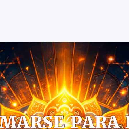
Español
Riccardo Salvatore
Home
Despertando lo Mejor de Ti
Sobre
Aprender
Para Ti
Contacto
Citas
MARSE PARA 