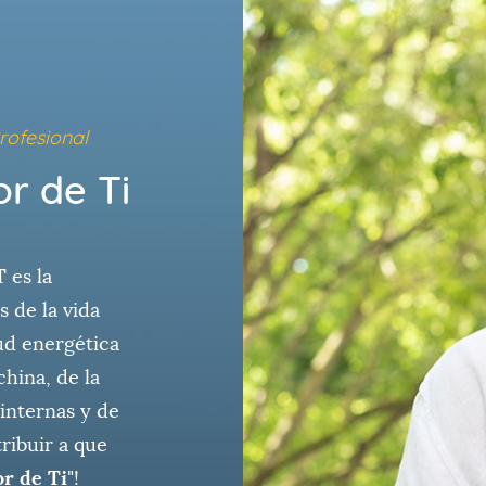
rofesional
r de Ti
T
es la
s de la vida
ud energética
china, de la
 internas y de
ribuir a que
r de Ti
"!