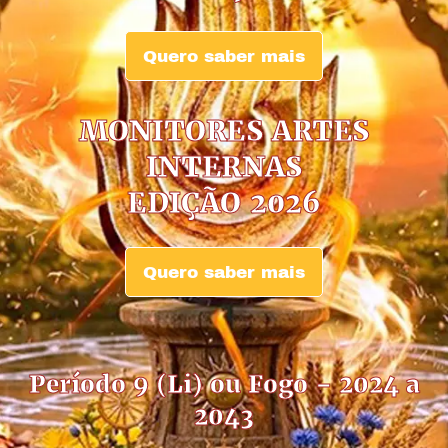
Quero saber mais
MONITORES ARTES
INTERNAS
EDIÇÃO 2026
Quero saber mais
Período 9 (Li) ou Fogo – 2024 a
2043