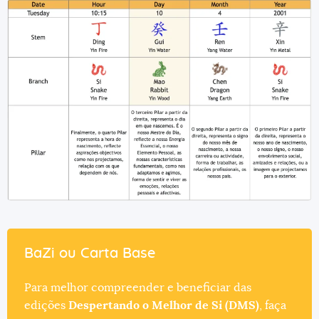
BaZi ou Carta Base
Para melhor compreender e beneficiar das
edições
Despertando o Melhor de Si (DMS)
, faça