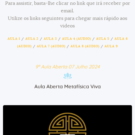
Para assistir, basta-lhe clicar no link que irá receber por
email.
Utilize os links seguintes para chegar mais rápido aos
videos
AULA 1
/
AULA 2
/
AULA 3
/
AULA 4 (AUDIO)
/
AULA 5
/
AULA 6
(AUDIO)
/
AULA 7 (AUDIO)
/
AULA 8 (AUDIO)
/
AULA 9
9ª Aula Aberta 07 Julho 2024
Aula Aberta Metafísica Viva