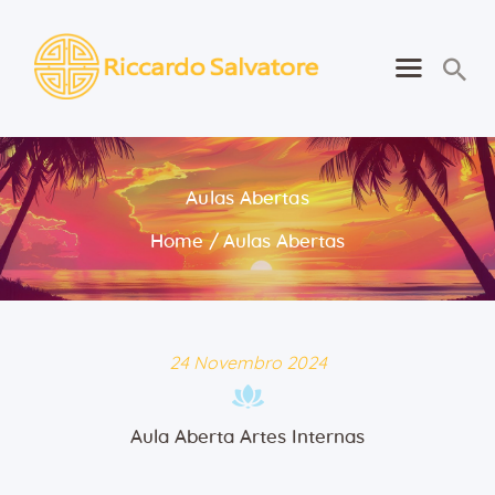
Riccardo Salvatore
Despertando o Melhor de Si
Português
Aulas Abertas
Home
Home
Aulas Abertas
Sobre
Aprender
Para Si
Contactos
24 Novembro 2024
Consultas
Aula Aberta Artes Internas