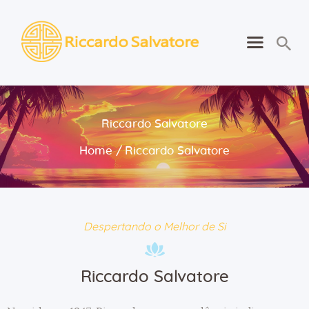
Riccardo Salvatore
Despertando o Melhor de Si
Português
Riccardo Salvatore
Home
Home
Riccardo Salvatore
Sobre
Aprender
Para Si
Contactos
Despertando o Melhor de Si
Consultas
Riccardo Salvatore