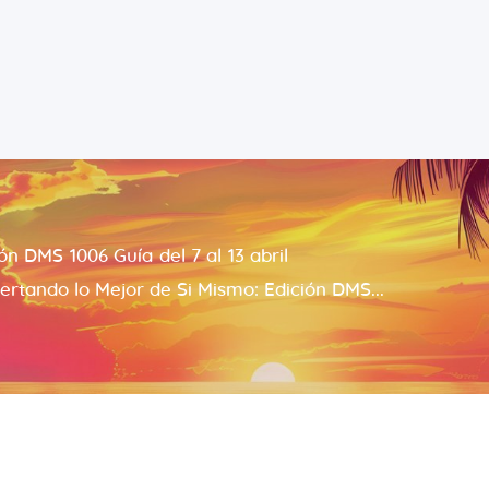
Español
Riccardo Salvatore
Home
Despertando lo Mejor de Ti
Sobre
Aprender
n DMS 1006 Guía del 7 al 13 abril
Para Ti
ertando lo Mejor de Si Mismo: Edición DMS...
Contacto
Citas