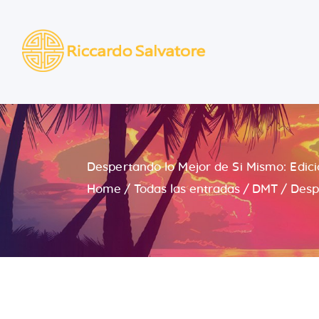
Despertando lo Mejor de Si Mismo: Edició
Home
Todas las entradas
DMT
Desp