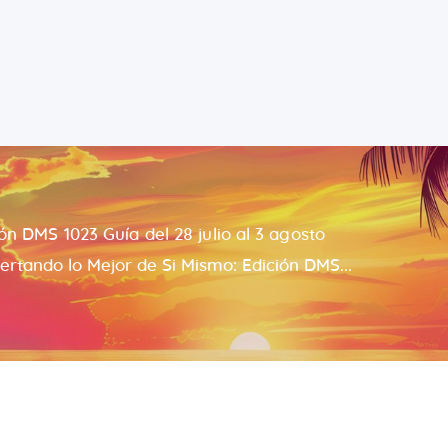
Español
Riccardo Salvatore
Home
Despertando lo Mejor de Ti
Sobre
Aprender
n DMS 1023 Guía del 28 julio al 3 agosto
Para Ti
ertando lo Mejor de Si Mismo: Edición DMS...
Contacto
Citas