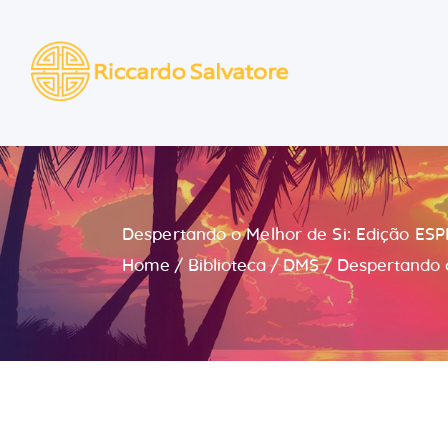
Despertando o Melhor de Si: Edição ESP
Home
Biblioteca
DMS
Despertando o