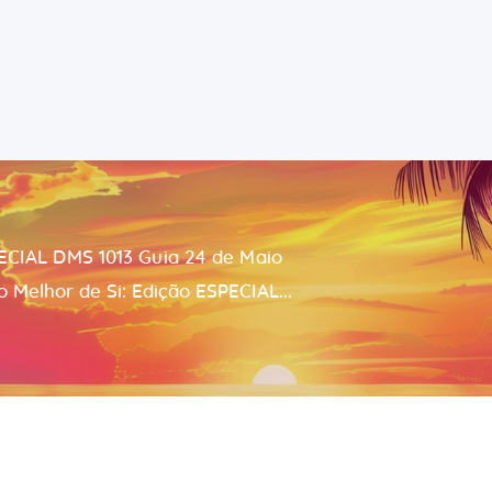
Português
Riccardo Salvatore
Home
Despertando o Melhor de Si
Sobre
Aprender
ECIAL DMS 1013 Guia 24 de Maio
Para Si
 Melhor de Si: Edição ESPECIAL...
Contactos
Consultas