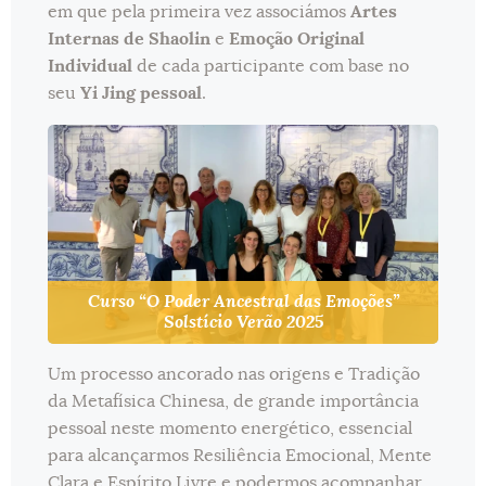
em que pela primeira vez associámos
Artes
Internas de Shaolin
e
Emoção Original
Individual
de cada participante com base no
seu
Yi Jing pessoal
.
Curso “O Poder Ancestral das Emoções”
Solstício Verão 2025
Um processo ancorado nas origens e Tradição
da Metafísica Chinesa, de grande importância
pessoal neste momento energético, essencial
para alcançarmos Resiliência Emocional, Mente
Clara e Espírito Livre e podermos acompanhar