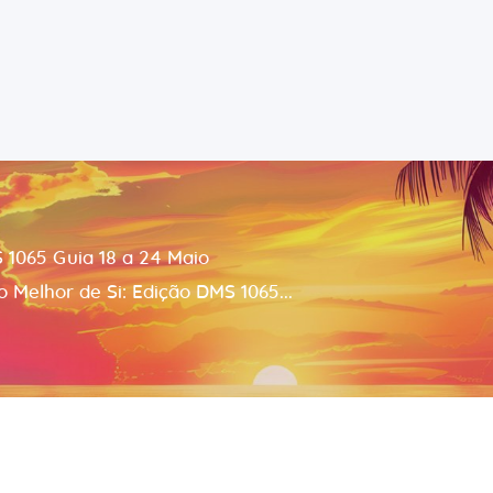
Português
Riccardo Salvatore
Home
Despertando o Melhor de Si
Sobre
Aprender
 1065 Guia 18 a 24 Maio
Para Si
 Melhor de Si: Edição DMS 1065...
Contactos
Consultas