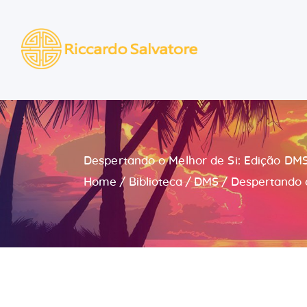
Despertando o Melhor de Si: Edição DMS
Home
Biblioteca
DMS
Despertando o