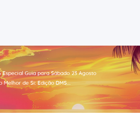
Português
Riccardo Salvatore
Home
Despertando o Melhor de Si
Sobre
Aprender
 Especial Guia para Sábado 23 Agosto
Para Si
 Melhor de Si: Edição DMS...
Contactos
Consultas