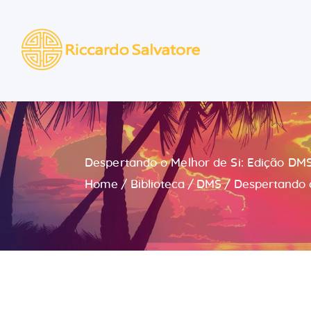
Despertando o Melhor de Si: Edição DMS
Home
Biblioteca
DMS
Despertando o