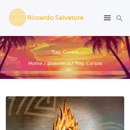
Riccardo Salvatore
Despertando o Melhor de Si
Português
Tag: Cursos
Home
Home
Biblioteca
Tag: Cursos
Sobre
Aprender
Para Si
Contactos
Consultas