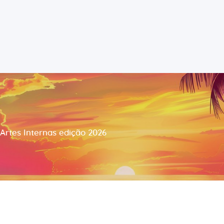
Português
Riccardo Salvatore
Home
Despertando o Melhor de Si
Sobre
Aprender
Para Si
Artes Internas edição 2026
Contactos
Consultas