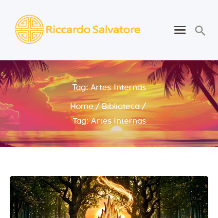
Riccardo Salvatore
Despertando o Melhor de Si
Português
Tag: Artes Internas
Home
Home
Biblioteca
Sobre
Tag: Artes Internas
Aprender
Para Si
Contactos
Consultas