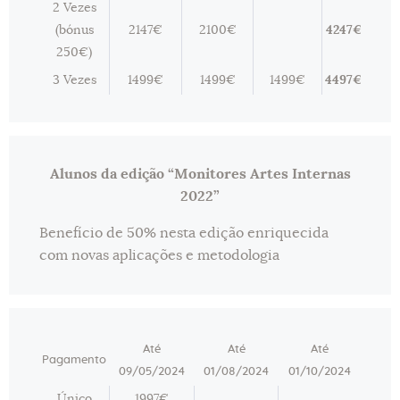
2 Vezes
(bónus
2147€
2100€
4247€
250€)
3 Vezes
1499€
1499€
1499€
4497€
Alunos da edição “Monitores Artes Internas
2022”
Benefício de 50% nesta edição enriquecida
com novas aplicações e metodologia
Até
Até
Até
Pagamento
09/05/2024
01/08/2024
01/10/2024
Único
1997€